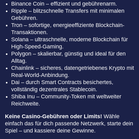
Binance Coin – effizient und gebührenarm.
Ripple – blitzschnelle Transfers mit minimalen
Gebühren.
Tron – sofortige, energieeffiziente Blockchain-
Transaktionen.
Solana – ultraschnelle, moderne Blockchain für
High-Speed-Gaming.
Polygon – skalierbar, günstig und ideal für den
Alltag.
Chainlink – sicheres, datengetriebenes Krypto mit
Real-World-Anbindung.
Dai – durch Smart Contracts besichertes,
vollständig dezentrales Stablecoin.
Shiba Inu – Community-Token mit weltweiter
Reichweite.
Keine Casino-Gebühren oder Limits!
Wähle
einfach das für dich passende Netzwerk, starte dein
Spiel – und kassiere deine Gewinne.