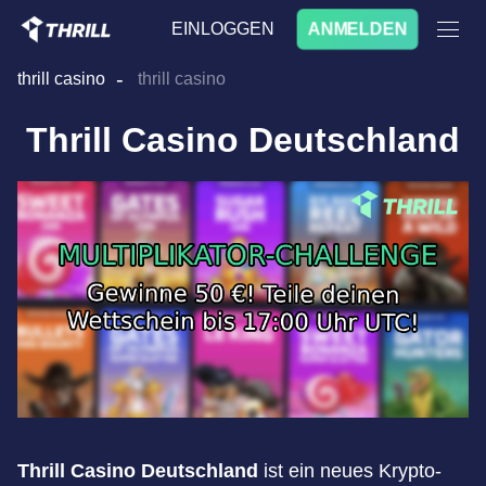
EINLOGGEN
ANMELDEN
thrill casino
thrill casino
Thrill Casino Deutschland
Thrill Casino Deutschland
ist ein neues Krypto-