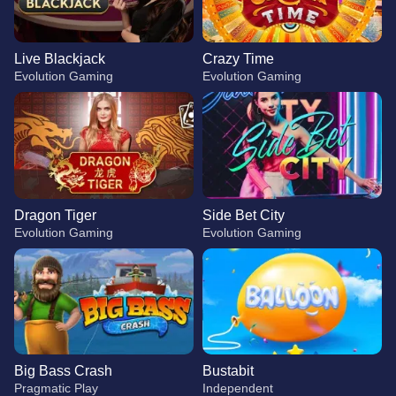
Live Blackjack
Crazy Time
Evolution Gaming
Evolution Gaming
Dragon Tiger
Side Bet City
Evolution Gaming
Evolution Gaming
Big Bass Crash
Bustabit
Pragmatic Play
Independent