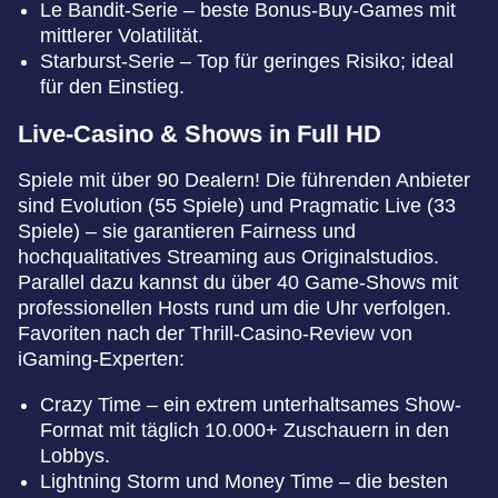
Le Bandit-Serie – beste Bonus-Buy-Games mit
mittlerer Volatilität.
Starburst-Serie – Top für geringes Risiko; ideal
für den Einstieg.
Live-Casino & Shows in Full HD
Spiele mit über 90 Dealern! Die führenden Anbieter
sind Evolution (55 Spiele) und Pragmatic Live (33
Spiele) – sie garantieren Fairness und
hochqualitatives Streaming aus Originalstudios.
Parallel dazu kannst du über 40 Game-Shows mit
professionellen Hosts rund um die Uhr verfolgen.
Favoriten nach der Thrill-Casino-Review von
iGaming-Experten:
Crazy Time – ein extrem unterhaltsames Show-
Format mit täglich 10.000+ Zuschauern in den
Lobbys.
Lightning Storm und Money Time – die besten