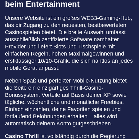
beim Entertainment
Unsere Website ist ein großes WEB3-Gaming-Hub,
das dir Zugang zu den neuesten, bestbewerteten
Casinospielen bietet. Die breite Auswahl umfasst
ausschließlich zertifizierte Software namhafter
Live Craps
Boom or Bust
Book of Dead
Dream Catcher
Bustabit
Reactoonz
Provider und liefert Slots und Tischspiele mit
Evolution Gaming
BGaming
Play’n GO
Evolution Gaming
Independent
Play’n GO
einfachen Regeln, hohen Maximalgewinnen und
erstklassiger 10/10-Grafik, die sich nahtlos an jedes
mobile Gerät anpasst.
Neben Spaß und perfekter Mobile-Nutzung bietet
die Seite ein einzigartiges Thrill-Casino-
Bonussystem: Vorteile auf Basis deiner XP sowie
Funky Time
Spaceman
Legacy of Dead
Live Baccarat
Moonshot
Mega Moolah
tägliche, wöchentliche und monatliche Freebies.
Evolution Gaming
Pragmatic Play
Play’n GO
Evolution Gaming
SoftSwiss
Microgaming
Einfach einzahlen, deine Favoriten spielen und
fortlaufend Belohnungen erhalten – alles wird
automatisch deinem Konto gutgeschrieben.
Casino Thrill
ist vollständig durch die Regierung