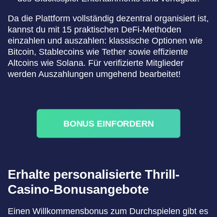
Da die Plattform vollständig dezentral organisiert ist,
kannst du mit 15 praktischen DeFi-Methoden
einzahlen und auszahlen: klassische Optionen wie
Bitcoin, Stablecoins wie Tether sowie effiziente
Altcoins wie Solana. Für verifizierte Mitglieder
werden Auszahlungen umgehend bearbeitet!
BONUS EINFORDERN
Erhalte personalisierte Thrill-
Casino-Bonusangebote
Einen Willkommensbonus zum Durchspielen gibt es