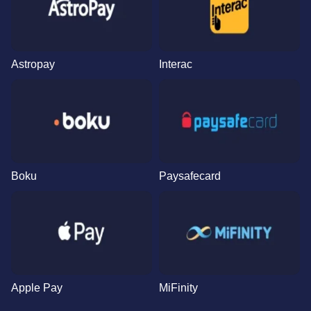
Astropay
Interac
Boku
Paysafecard
Apple Pay
MiFinity