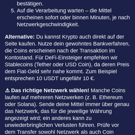
bestätigen.
Auf die Verarbeitung warten – die Mittel
erscheinen sofort oder binnen Minuten, je nach
Netzwerkgeschwindigkeit.
Alternative:
Du kannst Krypto auch direkt auf der
Seite kaufen. Nutze dein gewohntes Bankverfahren,
die Coins erscheinen nach der Transaktion im
Kontostand. Für DeFi-Einsteiger empfehlen wir
Stablecoins (Tether oder USD Coin), da deren Preis
dem Fiat-Geld sehr nahe kommt. Zum Beispiel
entsprechen 10 USDT ungefähr 10 €.
⚠️ Das richtige Netzwerk wählen!
Manche Coins
laufen auf mehreren Netzwerken (z. B. Ethereum
oder Solana). Sende deine Mittel immer über genau
das Netzwerk, das für die jeweilige Währung
angezeigt wird; ein anderes kann zu
unwiederbringlichen Verlusten führen. Prüfe vor
dem Transfer sowohl Netzwerk als auch Coin