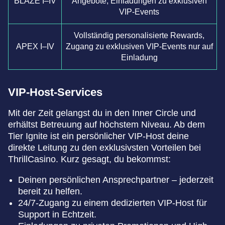
BLAZE I–IV
Angebote, Einladungen zu exklusiven
VIP-Events
Vollständig personalisierte Rewards,
APEX I–IV
Zugang zu exklusiven VIP-Events nur auf
Einladung
VIP-Host-Services
Mit der Zeit gelangst du in den Inner Circle und
erhältst Betreuung auf höchstem Niveau. Ab dem
Tier Ignite ist ein persönlicher VIP-Host deine
direkte Leitung zu den exklusivsten Vorteilen bei
ThrillCasino. Kurz gesagt, du bekommst:
Deinen persönlichen Ansprechpartner – jederzeit
bereit zu helfen.
24/7-Zugang zu einem dedizierten VIP-Host für
Support in Echtzeit.