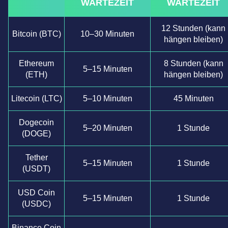
WARTEZEIT
WARTEZEIT
12 Stunden (kann
Bitcoin (BTC)
10–30 Minuten
hängen bleiben)
Ethereum
8 Stunden (kann
5–15 Minuten
(ETH)
hängen bleiben)
Litecoin (LTC)
5–10 Minuten
45 Minuten
Dogecoin
5–20 Minuten
1 Stunde
(DOGE)
Tether
5–15 Minuten
1 Stunde
(USDT)
USD Coin
5–15 Minuten
1 Stunde
(USDC)
Binance Coin