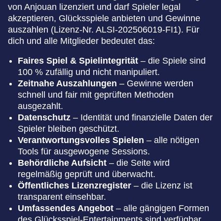
von Anjouan lizenziert und darf Spieler legal
akzeptieren, Glücksspiele anbieten und Gewinne
Lightning Dice
JetX
Starburst
Monopoly Live
Crash
Dead or Alive II
auszahlen (Lizenz-Nr. ALSI-202506019-FI1). Für
Evolution Gaming
Smartsoft Gaming
NetEnt
Evolution Gaming
Roobet
NetEnt
dich und alle Mitglieder bedeutet das:
Faires Spiel & Spielintegrität
– die Spiele sind
100 % zufällig und nicht manipuliert.
Zeitnahe Auszahlungen
– Gewinne werden
schnell und fair mit geprüften Methoden
ausgezahlt.
Lightning Roulette
Cash or Crash
Gonzo’s Quest
Mega Ball
Lucky Crumbling
Sweet Bonanza
Evolution Gaming
Evolution Gaming
NetEnt
Evolution Gaming
Gamzix
Pragmatic Play
Datenschutz
– Identität und finanzielle Daten der
Spieler bleiben geschützt.
Verantwortungsvolles Spielen
– alle nötigen
Tools für ausgewogene Sessions.
Behördliche Aufsicht
– die Seite wird
regelmäßig geprüft und überwacht.
Öffentliches Lizenzregister
– die Lizenz ist
transparent einsehbar.
Umfassendes Angebot
– alle gängigen Formen
des Glücksspiel-Entertainments sind verfügbar.