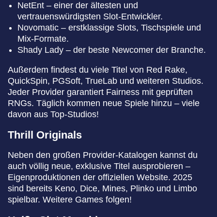
NetEnt – einer der ältesten und
vertrauenswürdigsten Slot-Entwickler.
Novomatic – erstklassige Slots, Tischspiele und
Mix-Formate.
Shady Lady – der beste Newcomer der Branche.
Außerdem findest du viele Titel von Red Rake,
QuickSpin, PGSoft, TrueLab und weiteren Studios.
Jeder Provider garantiert Fairness mit geprüften
RNGs. Täglich kommen neue Spiele hinzu – viele
davon aus Top-Studios!
Thrill Originals
Neben den großen Provider-Katalogen kannst du
auch völlig neue, exklusive Titel ausprobieren –
Eigenproduktionen der offiziellen Website. 2025
sind bereits Keno, Dice, Mines, Plinko und Limbo
spielbar. Weitere Games folgen!