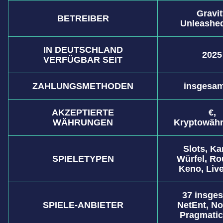
Gravi
BETREIBER
Unleashed
IN DEUTSCHLAND
2025
VERFÜGBAR SEIT
ZAHLUNGSMETHODEN
insgesam
AKZEPTIERTE
€,
WÄHRUNGEN
Kryptowäh
Slots, Ka
SPIELETYPEN
Würfel, Rou
Keno, Liv
37 insge
SPIELE-ANBIETER
NetEnt, No
Pragmatic